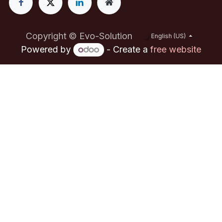
Copyright © Evo-Solution
English (US)
Powered by
- Create a
free website