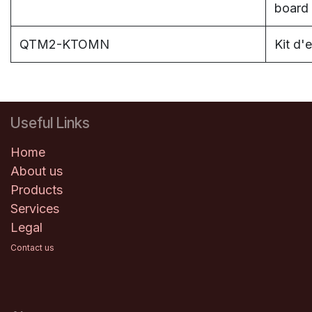
board 
QTM2-KTOMN
Kit d
Useful Links
Home
About us
Products
Services
Legal
Contact us