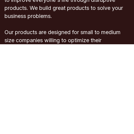
products. We build great products to solve your
business problems.
Our products are designed for small to medium
size companies willing to optimize their
performance.
Connect with us
Contact us
info@evosolution.net
+212 522 409-2
72
Copyright © Evo-Solution
English (US)