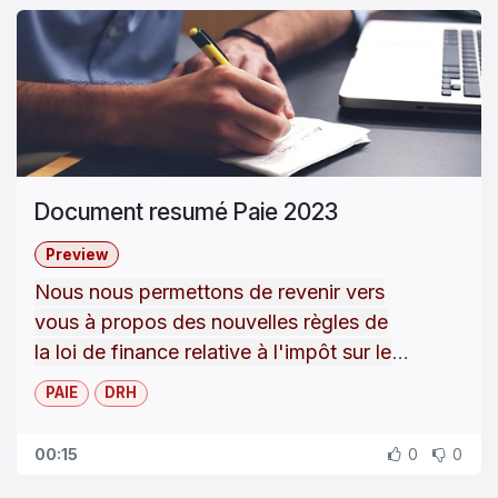
Pour s'inscrire dans notre site e-Learning
veuillez compléter le formulaire de contact.
Vous aurez accès à :
Manuels utilisateurs de vos produits
Formations en ligne pour les clients sous
Document resumé Paie 2023
contrat
Forum utilisateurs
Preview
Webinaires...
Nous nous permettons de revenir vers
vous à propos des nouvelles règles de
la loi de finance relative à l'impôt sur le
revenu qui doit être mise en place avant le
PAIE
DRH
Le changement du taux des frais
traitement de la paie janvier 2023,
à
savoir :
professionnel
00:15
0
0
Le changement du taux relatif
à
la
déduction
de la retraite