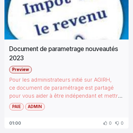
Document de parametrage nouveautés
2023
Preview
Pour les administrateurs initié sur AGIRH,
ce document de paramétrage est partagé
pour vous aider à être indépendant et mettre
en place le paramétrage nécessaire,
PAIE
ADMIN
Revenir à nous pour la validation après test
des résultats du nouveau calcul IR.
01:00
0
0