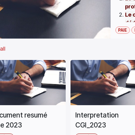
pro
Le 
déd
PAIE
com
all
Veui
sur n
parte
para
cont
forma
clien
cument resumé
Interpretation
ie 2023
CGI_2023
Pour 