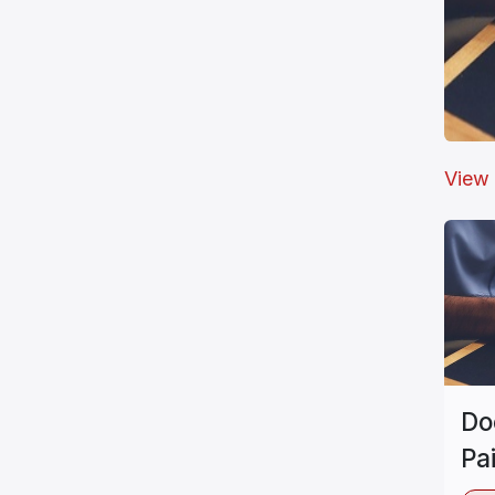
View 
Do
Pa