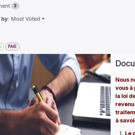
ment
3
 by
: Most Voted
c
PAIE
Docu
Nous n
vous à 
la loi d
revenu 
traitem
à
savoi
Le 