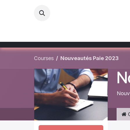
Skip to Content
Home
Courses
Les Evènement
Courses
Nouveautés Paie 2023
N
Nouve
C