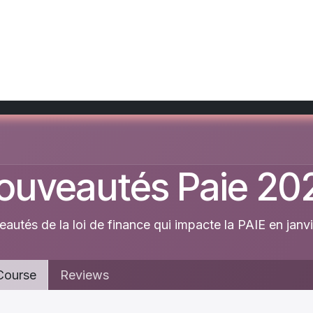
 EVO-SOLUTION
cantine
Solutions
Impriman
ouveautés Paie 20
autés de la loi de finance qui impacte la PAIE en janv
ourse
Reviews