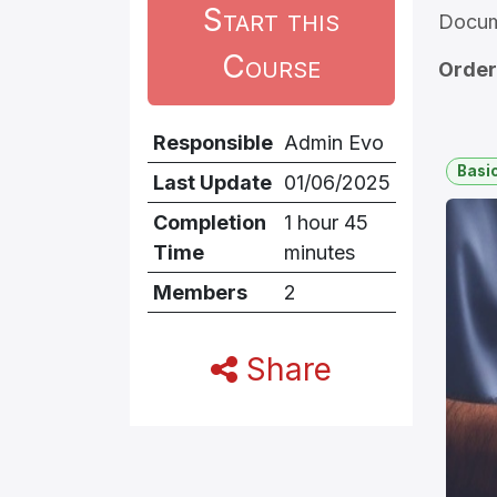
Start this
Docu
Course
Order
Responsible
Admin Evo
Basi
Last Update
01/06/2025
Completion
1 hour 45
Time
minutes
Members
2
Share