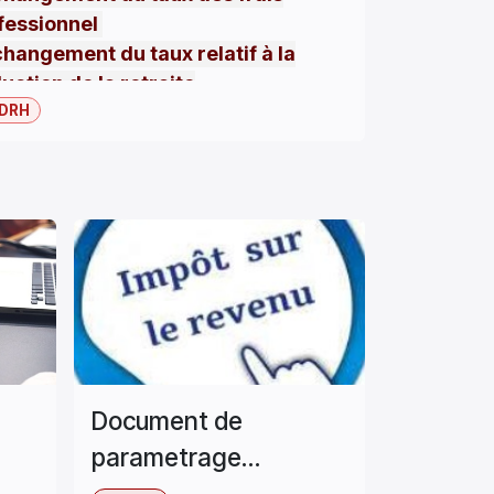
fessionnel
changement du taux relatif
à
la
uction
de la retraite
plémentaire
DRH
indépendante
llez
créer
votre compte partenaire
otre site de formation
naires, qui résume les
mètres des nouveautés IR, et qui
ient d'autres programmes de
tion SIRH , gratuitement pour les
ts sous contrat
Document de
parametrage
les administrateurs initié sur
nouveautés 2023