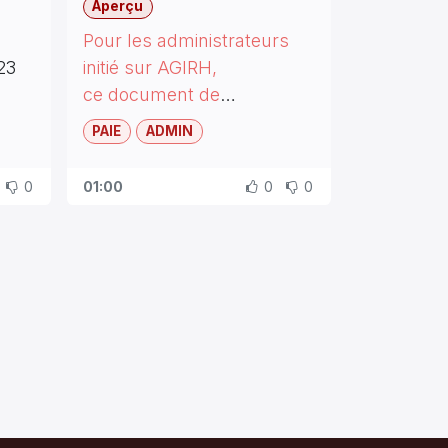
Aperçu
H, un document de
Pour les administrateurs
métrage
est partagé pour vous
23
initié sur AGIRH,
la date d'intervention, nous
r
à
être
indépendant
et mettre en
ce document de
yons de s'organiser pour
e le
paramétrage
nécessaire
, et
paramétrage est partagé
faire tous nos clients, une cellule
ir a nous pour la validation
PAIE
ADMIN
Revenir à nous pour la
pour vous aider
terne est à l'
écoute
de vos
s
test des
résultats
.
validation après test des
à être indépendant et
ls.
0
01:00
0
0
résultats du nouveau
mettre en place le
calcul IR.
llez
nous
appelez au bureau au
paramétrage nécessaire,
24092072
pour
confirmation du
Pour s'inscrire dans notre
d'intervention.
site e-Learning veuillez
compléter le formulaire de
contact.
Vous aurez accès à :
Manuels utilisateurs de
vos produits