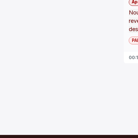
Ap
Nou
rev
des
la l
PA
à l
doi
00:
ava
pai
:
V
n
p
P
q
d
n