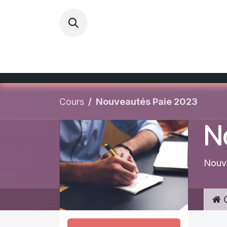
Se rendre au contenu
Accueil
Cours
Evènements
Evo
Cours
Nouveautés Paie 2023
N
Nouve
C