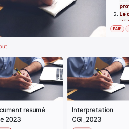
pro
Le 
déd
PAIE
com
tout
Veui
sur n
parte
para
cont
forma
clien
cument resumé
Interpretation
ie 2023
CGI_2023
Pour 