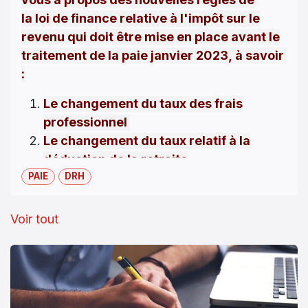
la loi de finance relative à l'impôt sur le
revenu qui doit être mise en place avant le
traitement de la paie janvier 2023,
à
savoir
:
Le changement du taux des frais
professionnel
Le changement du taux relatif
à
la
déduction
de la retraite
PAIE
complémentaire
DRH
indépendante
Voir tout
Veuillez
créer
votre compte partenaire
sur notre site de formation partenaires,
qui résume les paramètres des
nouveautés IR, et qui contient d'autres