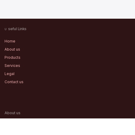
seful Links
U
Home
About us
Products
Services
Legal
Contact us
About us
We are a team of passionate people whose goal is to improve
everyone's life through disruptive products. We build great products to