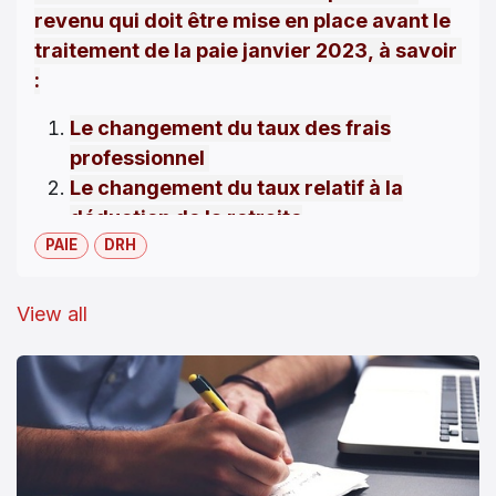
revenu qui doit être mise en place avant le
traitement de la paie janvier 2023,
à
savoir
:
Le changement du taux des frais
professionnel
Le changement du taux relatif
à
la
déduction
de la retraite
PAIE
complémentaire
DRH
indépendante
View all
Veuillez
créer
votre compte partenaire
sur notre site de formation partenaires,
qui résume les paramètres des
nouveautés IR, et qui contient d'autres
programmes de formation SIRH ,