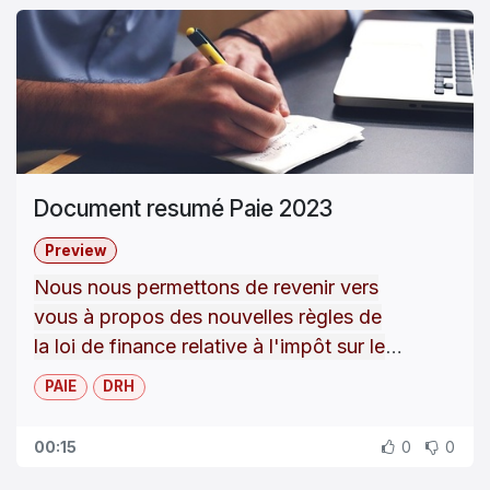
Pour s'inscrire dans notre site e-Learning
veuillez compléter le formulaire de contact.
Vous aurez accès à :
Manuels utilisateurs de vos produits
Formations en ligne pour les clients sous
Document resumé Paie 2023
contrat
Forum utilisateurs
Preview
Webinaires...
Nous nous permettons de revenir vers
vous à propos des nouvelles règles de
la loi de finance relative à l'impôt sur le
revenu qui doit être mise en place avant le
PAIE
DRH
Le changement du taux des frais
traitement de la paie janvier 2023,
à
savoir :
professionnel
00:15
0
0
Le changement du taux relatif
à
la
déduction
de la retraite