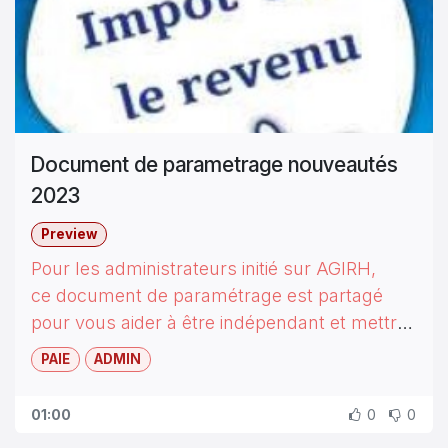
Document de parametrage nouveautés
2023
Preview
Pour les administrateurs initié sur AGIRH,
ce document de paramétrage est partagé
pour vous aider à être indépendant et mettre
en place le paramétrage nécessaire,
PAIE
ADMIN
Revenir à nous pour la validation après test
des résultats du nouveau calcul IR.
01:00
0
0