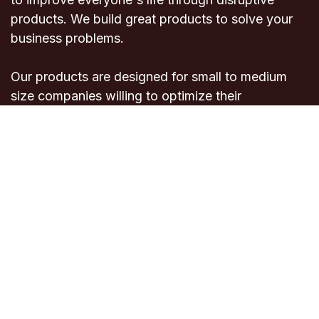
products. We build great products to solve your
business problems.
Our products are designed for small to medium
size companies willing to optimize their
performance.
Connect with us
Contact us
info@evosolution.net
+212 522 409-2
72
Copyright © Evo-Solution
English (US)